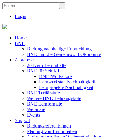
Login
Home
BNE
Bildung nachhaltige Entwicklung
BNE und die Gemeinwohl-Ökonomie
Angebote
20 Kern-Lerninhalte
BNE für Sek I/II
BNE-Workshops
Lernwerkstatt Nachhaltigkeit
Lernprojekte Nachhaltigkeit
BNE Tertiärstufe
Weitere BNE-Lehrangebote
BNE Lernformate
Webinare
Events
Support
Bildungsreferent:innen
Planung von Lerninhalten
Auftragsspezifische Weiterentwicklung