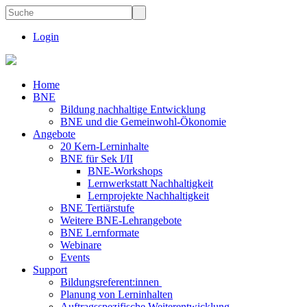
Login
Home
BNE
Bildung nachhaltige Entwicklung
BNE und die Gemeinwohl-Ökonomie
Angebote
20 Kern-Lerninhalte
BNE für Sek I/II
BNE-Workshops
Lernwerkstatt Nachhaltigkeit
Lernprojekte Nachhaltigkeit
BNE Tertiärstufe
Weitere BNE-Lehrangebote
BNE Lernformate
Webinare
Events
Support
Bildungsreferent:innen
Planung von Lerninhalten
Auftragsspezifische Weiterentwicklung