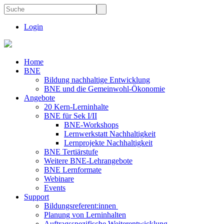
Login
Home
BNE
Bildung nachhaltige Entwicklung
BNE und die Gemeinwohl-Ökonomie
Angebote
20 Kern-Lerninhalte
BNE für Sek I/II
BNE-Workshops
Lernwerkstatt Nachhaltigkeit
Lernprojekte Nachhaltigkeit
BNE Tertiärstufe
Weitere BNE-Lehrangebote
BNE Lernformate
Webinare
Events
Support
Bildungsreferent:innen
Planung von Lerninhalten
Auftragsspezifische Weiterentwicklung