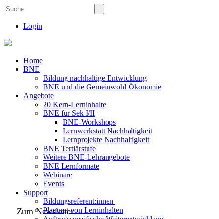
Login
Home
BNE
Bildung nachhaltige Entwicklung
BNE und die Gemeinwohl-Ökonomie
Angebote
20 Kern-Lerninhalte
BNE für Sek I/II
BNE-Workshops
Lernwerkstatt Nachhaltigkeit
Lernprojekte Nachhaltigkeit
BNE Tertiärstufe
Weitere BNE-Lehrangebote
BNE Lernformate
Webinare
Events
Support
Bildungsreferent:innen
Planung von Lerninhalten
Zum Newsletter
Auftragsspezifische Weiterentwicklung