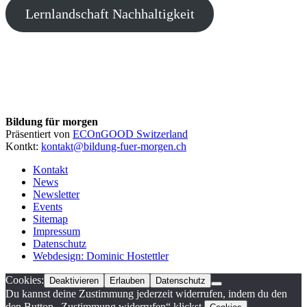
Lernlandschaft Nachhaltigkeit
Bildung für morgen
Präsentiert von
ECOnGOOD Switzerland
Kontkt:
kontakt@bildung-fuer-morgen.ch
Kontakt
News
Newsletter
Events
Sitemap
Impressum
Datenschutz
Webdesign: Dominic Hostettler
Cookies:
Deaktivieren
Erlauben
Datenschutz
Du kannst deine Zustimmung jederzeit widerrufen, indem du den
den Button „Zustimmung widerrufen“ klickst.